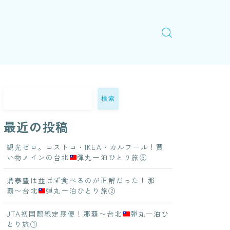
検索
最近の投稿
観光ゼロ。コストコ・IKEA・カルフール！買
い物メインの台北
弾丸一泊ひとり旅③
鼎泰豊は並ばず食べるのが正解だった！那
覇〜台北
弾丸一泊ひとり旅②
JTA初国際線定期便！那覇〜台北
弾丸一泊ひ
とり旅①