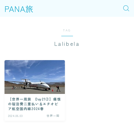
PANA旅
TAG
Lalibela
【世界一周旅 Day21②】痛恨
の宿泊費二重払い＆エチオピ
ア航空国内線2024春
2024.06.03
世界一周