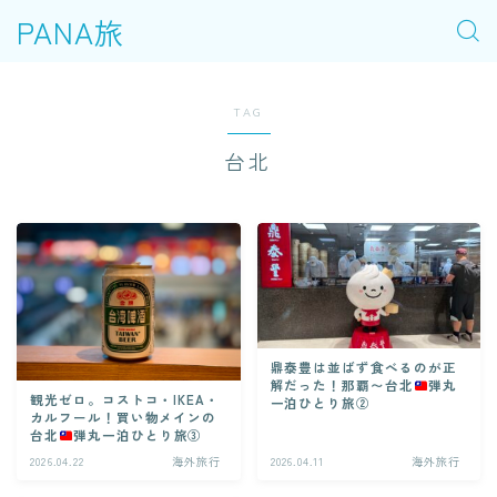
PANA旅
TAG
台北
鼎泰豊は並ばず食べるのが正
解だった！那覇〜台北
弾丸
観光ゼロ。コストコ・IKEA・
一泊ひとり旅②
カルフール！買い物メインの
台北
弾丸一泊ひとり旅③
2026.04.22
海外旅行
2026.04.11
海外旅行