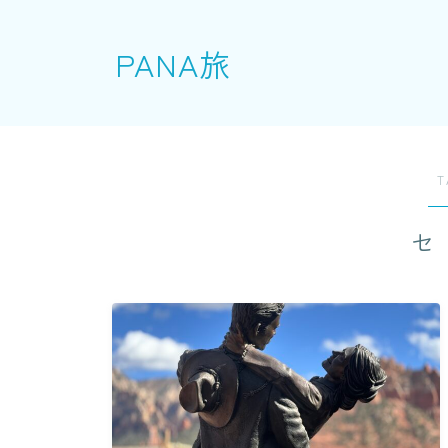
PANA旅
T
セ