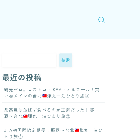
検索
最近の投稿
観光ゼロ。コストコ・IKEA・カルフール！買
い物メインの台北
弾丸一泊ひとり旅③
鼎泰豊は並ばず食べるのが正解だった！那
覇〜台北
弾丸一泊ひとり旅②
JTA初国際線定期便！那覇〜台北
弾丸一泊ひ
とり旅①