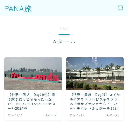
PANA旅
TAG
カタール
【世界一周旅 Day20①】乗
【世界一周旅 Day19】ロイヤ
り継ぎだけじゃもったいな
ルエアモロッコビジネスクラ
い！ドーハ１日ツアー・カタ
スでカサブランカからドーハ
ール2024春
へ・モロッコ＆カタール2024
春
2024.05.17
世界一周
2024.05.15
世界一周